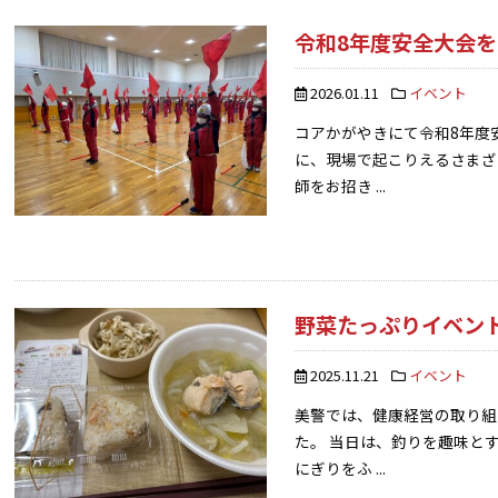
令和8年度安全大会
2026.01.11
イベント
コアかがやきにて令和8年度
に、現場で起こりえるさまざ
師をお招き ...
野菜たっぷりイベン
2025.11.21
イベント
美警では、健康経営の取り組
た。 当日は、釣りを趣味と
にぎりをふ ...