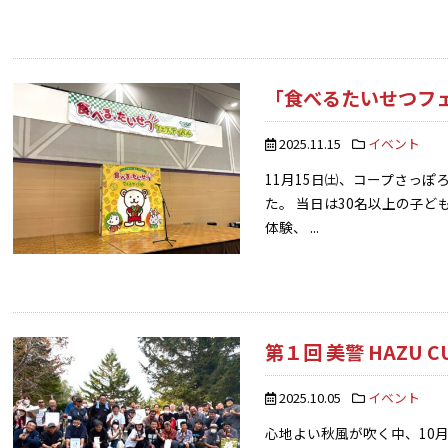
「食べるたいせつフ
2025.11.15
イベント
11月15日㈯、コープさっ
た。 当日は30名以上の子
体験、 ...
第１回 美警 HAZU CU
2025.10.05
イベント
心地よい秋風が吹く中、10月