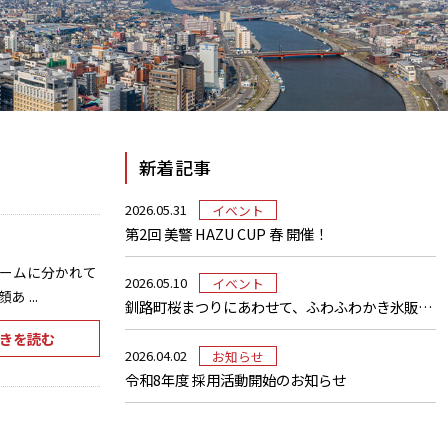
新着記事
2026.05.31
イベント
第2回 美警 HAZU CUP 春 開催！
はチームに分かれて
2026.05.10
イベント
...
釧路町桜まつりにあわせて、ふわふわかき氷販売しました
きを読む
2026.04.02
お知らせ
令和8年度 採用活動開始のお知らせ