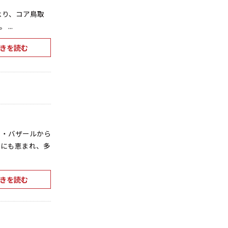
時より、コア鳥取
..
きを読む
ロ・バザールから
気にも恵まれ、多
きを読む