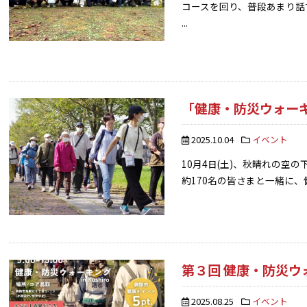
コースを回り、普段あまり話
...
「健康・防災ウォーキング 
2025.10.04
イベント
10月4日(土)、秋晴れの空の
約170名の皆さまと一緒に、
第３回 健康・防災ウ
2025.08.25
イベント