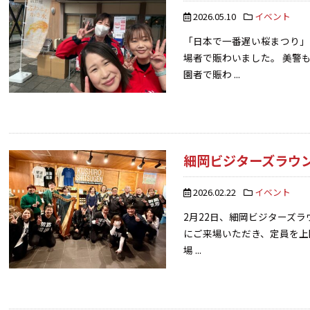
2026.05.10
イベント
「日本で一番遅い桜まつり」
場者で賑わいました。 美警
園者で賑わ ...
細岡ビジターズラウ
2026.02.22
イベント
2月22日、細岡ビジターズ
にご来場いただき、定員を上
場 ...