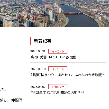
新着記事
2026.05.31
イベント
第2回 美警 HAZU CUP 春 開催！
2026.05.10
イベント
釧路町桜まつりにあわせて、ふわふわかき氷販売しました
2026.04.02
お知らせ
した。
令和8年度 採用活動開始のお知らせ
がら、仲間同